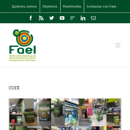
Quiénes somos
Objetivos
Multimedia
Contactar con Fael
cont