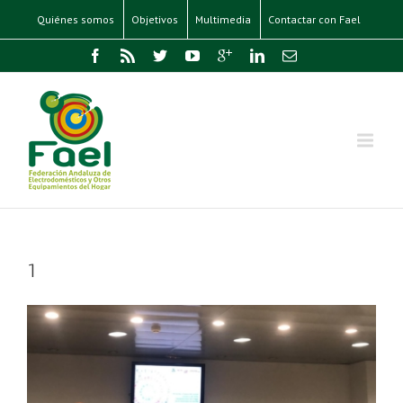
Quiénes somos
Objetivos
Multimedia
Contactar con Fael
1