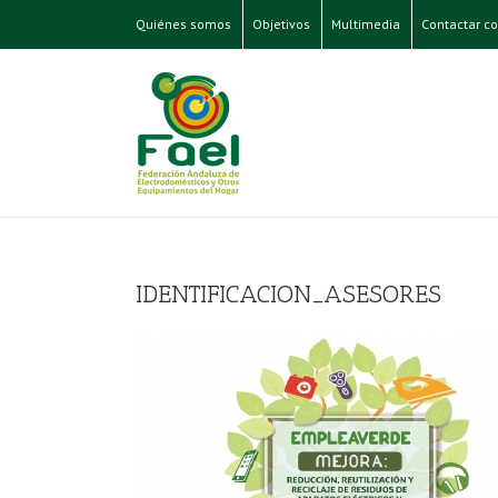
Quiénes somos
Objetivos
Multimedia
Contactar co
IDENTIFICACION_ASESORES