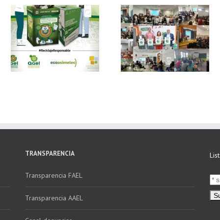
 y
FAEL, junto con
Ya disponible el
Ecoasimelec, visitan
vídeo Webinar
n
16 centros
«Facturación
educativos en
Electrónica vs
E
Andalucía a través
Verifactu»
de la campaña
“Educando en
Verde”
TRANSPARENCIA
Lis
Transparencia FAEL
Transparencia AAEL