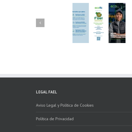
FAEL/AAEL y
FAEL, Ecoasimelec
Fundación ECOTIC
Parque Joyero
Clima ponen en
Córdoba, colabora
marcha la 2ª edición
para fomentar la
del “Programa ECO-
recogida de RAE
INSTALADORES”
LEGAL FAEL
Aviso Legal y Política de Cookies
Política de Privacidad