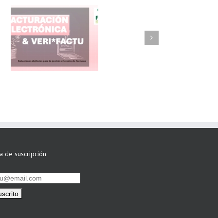
FAEL/AAEL y
ASWO IBÉRICA
siguen apostando
por su Colaboración
ta de suscripción