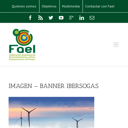
Quiénes somos
Objetivos
Multimedia
Contactar con Fael
IMAGEN – BANNER IBERSOGAS