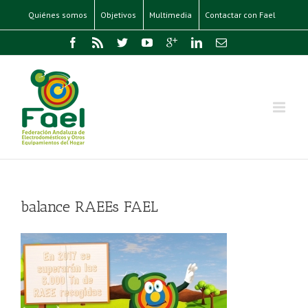
Quiénes somos
Objetivos
Multimedia
Contactar con Fael
balance RAEEs FAEL