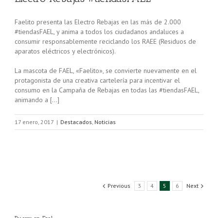
Faelito presenta las Electro Rebajas en las más de 2.000
#tiendasFAEL, y anima a todos los ciudadanos andaluces a
consumir responsablemente reciclando los RAEE (Residuos de
aparatos eléctricos y electrónicos).
La mascota de FAEL, «Faelito», se convierte nuevamente en el
protagonista de una creativa cartelería para incentivar el
consumo en la Campaña de Rebajas en todas las #tiendasFAEL,
animando a […]
17 enero, 2017
|
Destacados
,
Noticias
Previous
3
4
5
6
Next