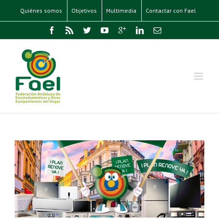
Quiénes somos
Objetivos
Multimedia
Contactar con Fael
UN
O