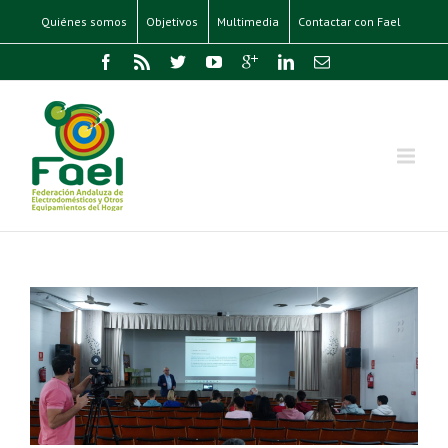
Quiénes somos
Objetivos
Multimedia
Contactar con Fael
a
de
o