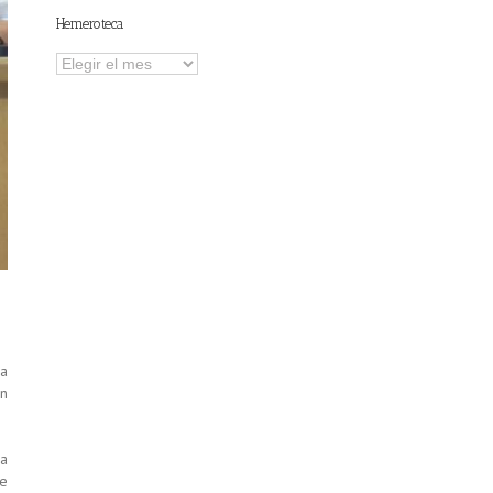
Hemeroteca
Hemeroteca
la
en
ba
ue