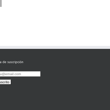
FAEL/AAEL y
ASWO IBÉRICA
siguen apostando
por su Colaboración
ta de suscripción