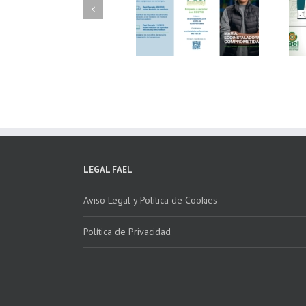
FAEL/AAEL y
FAEL, Ecoasimelec y
Fundación ECOTIC
Parque Joyero
Clima ponen en
Córdoba, colaboran
marcha la 2ª edición
para fomentar la
del “Programa ECO-
recogida de RAEE
INSTALADORES”
LEGAL FAEL
Aviso Legal y Política de Cookies
Política de Privacidad