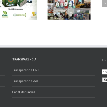
FAEL, junto con
Ya disponible el
Ecoasimelec, visitan
vídeo Webinar
16 centros
«Facturación
educativos en
Electrónica vs
Andalucía a través
Verifactu»
de la campaña
“Educando en
Verde”
TRANSPARENCIA
Lis
Transparencia FAEL
Transparencia AAEL
Canal denuncias