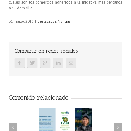
cuáles son los comercios adheridos a la iniciativa más cercanos
a su domicilio.
31 marzo, 2016
|
Destacados
,
Noticias
Compartir en redes sociales
Contenido relacionado
AEL/AAEL y
FAEL, Ecoasimelec y