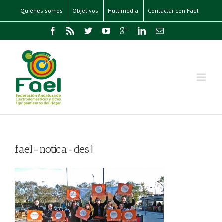
Quiénes somos
Objetivos
Multimedia
Contactar con Fael
fael-notica-des1