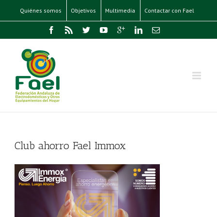
Quiénes somos
Objetivos
Multimedia
Contactar con Fael
Club ahorro Fael Immox