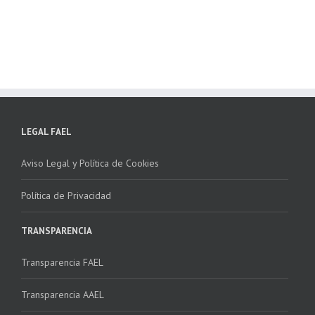
 “Programa ECO-
recogida de RAEE
NSTALADORES”
LEGAL FAEL
Aviso Legal y Política de Cookies
Política de Privacidad
TRANSPARENCIA
Transparencia FAEL
Transparencia AAEL