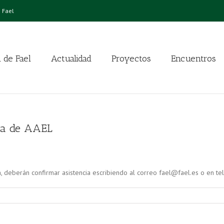
 Fael
 de Fael
Actualidad
Proyectos
Encuentros
ia de AAEL
a, deberán confirmar asistencia escribiendo al correo fael@fael.es o en t