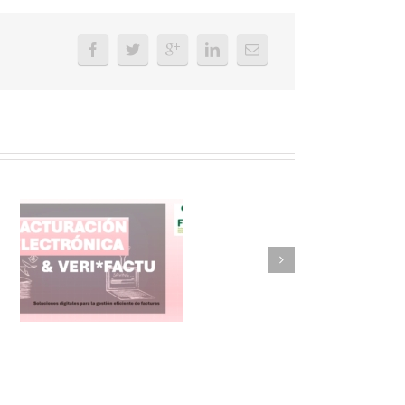
FAEL/AAEL y
ASWO IBÉRICA
siguen apostando
por su Colaboración