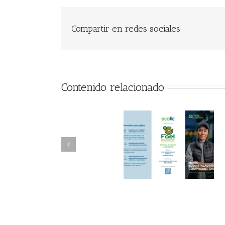
Compartir en redes sociales
Contenido relacionado
FAEL/AAEL y
FAEL, Ecoasimelec
Fundación ECOTIC
Parque Joyero
Clima ponen en
Córdoba, colabora
marcha la 2ª edición
para fomentar la
del “Programa ECO-
recogida de RAE
INSTALADORES”