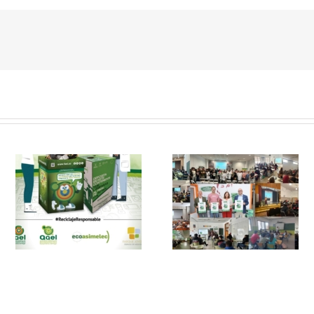
 y
FAEL, junto con
Ya disponible el
Ecoasimelec, visitan
vídeo Webinar
n
16 centros
«Facturación
educativos en
Electrónica vs
E
Andalucía a través
Verifactu»
de la campaña