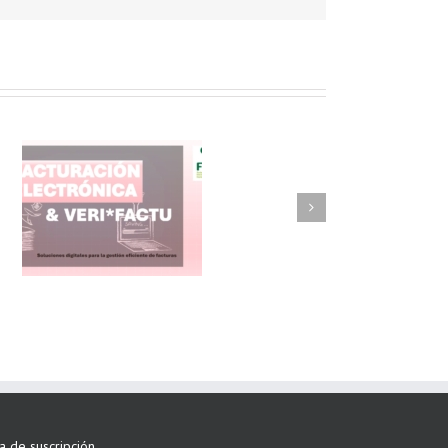
FAEL/AAEL y
ASWO IBÉRICA
siguen apostando
por su Colaboración
ta de suscripción