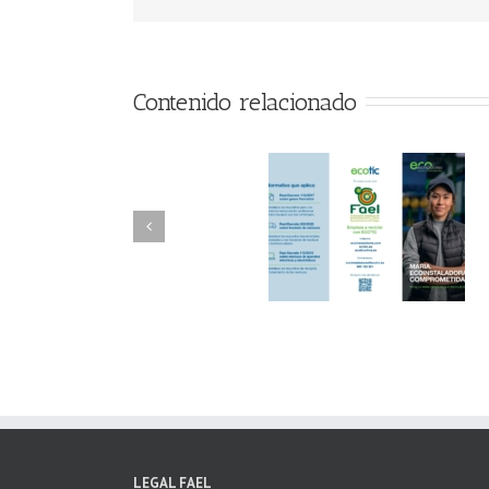
Contenido relacionado
FAEL/AAEL y
FAEL, Ecoasimelec
Fundación ECOTIC
Parque Joyero
Clima ponen en
Córdoba, colabora
marcha la 2ª edición
para fomentar la
del “Programa ECO-
recogida de RAE
INSTALADORES”
LEGAL FAEL