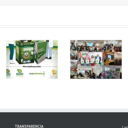
 y
FAEL, junto con
Ya disponible el
Ecoasimelec, visitan
vídeo Webinar
n
16 centros
«Facturación
educativos en
Electrónica vs
E
Andalucía a través
Verifactu»
de la campaña
“Educando en
Verde”
TRANSPARENCIA
Lis