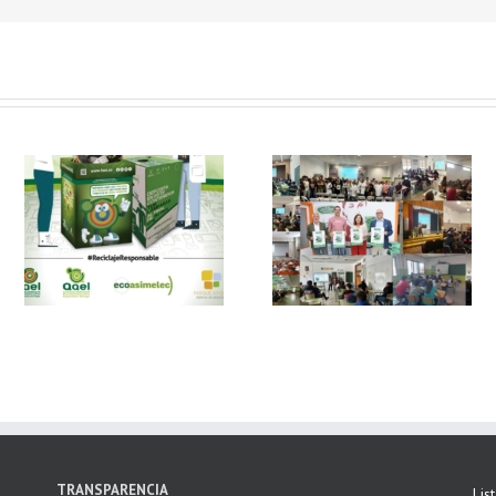
 y
FAEL, junto con
Ya disponible el
Ecoasimelec, visitan
vídeo Webinar
n
16 centros
«Facturación
educativos en
Electrónica vs
E
Andalucía a través
Verifactu»
de la campaña
“Educando en
Verde”
TRANSPARENCIA
Lis