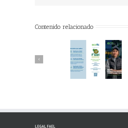
Contenido relacionado
FAEL/AAEL y
FAEL, Ecoasimelec
Fundación ECOTIC
Parque Joyero
Clima ponen en
Córdoba, colabora
marcha la 2ª edición
para fomentar la
del “Programa ECO-
recogida de RAE
INSTALADORES”
LEGAL FAEL