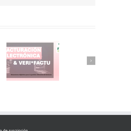
FAEL/AAEL y
ASWO IBÉRICA
siguen apostando
por su Colaboración
ta de suscripción