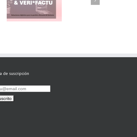
FAEL/AAEL y
ASWO IBÉRICA
siguen apostando
por su Colaboración
ta de suscripción