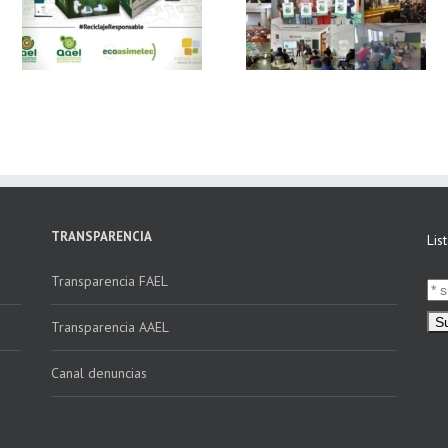
 y
FAEL, junto con
Ya disponible el
Ecoasimelec, visitan
vídeo Webinar
n
16 centros
«Facturación
educativos en
Electrónica vs
E
Andalucía a través
Verifactu»
de la campaña
“Educando en
Verde”
TRANSPARENCIA
Lis
Transparencia FAEL
Transparencia AAEL
Canal denuncias