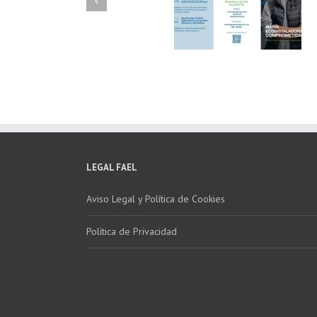
FAEL/AAEL y
FAEL, Ecoasimelec
Fundación ECOTIC
Parque Joyero
Clima ponen en
Córdoba, colabora
marcha la 2ª edición
para fomentar la
del “Programa ECO-
recogida de RAE
INSTALADORES”
LEGAL FAEL
Aviso Legal y Política de Cookies
Política de Privacidad