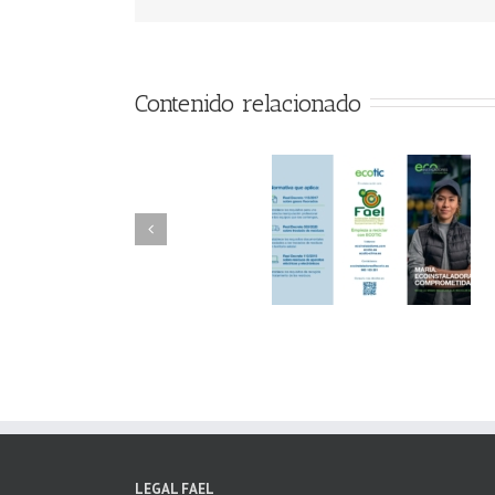
Contenido relacionado
FAEL/AAEL y
FAEL, Ecoasimelec
Fundación ECOTIC
Parque Joyero
Clima ponen en
Córdoba, colabora
marcha la 2ª edición
para fomentar la
del “Programa ECO-
recogida de RAE
INSTALADORES”
LEGAL FAEL