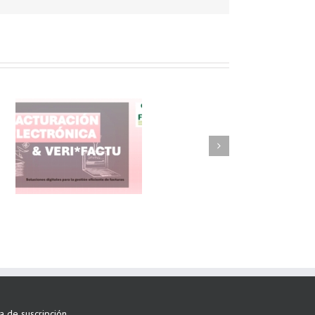
FAEL/AAEL y
ASWO IBÉRICA
siguen apostando
por su Colaboración
ta de suscripción