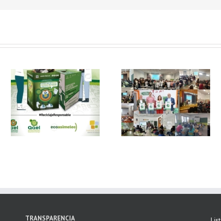
 y
FAEL, junto con
Ya disponible el
Ecoasimelec, visitan
vídeo Webinar
n
16 centros
«Facturación
educativos en
Electrónica vs
E
Andalucía a través
Verifactu»
de la campaña
“Educando en
Verde”
TRANSPARENCIA
Lis