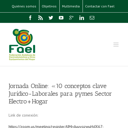
Quiénes somos
Objetivos
Multimedia
Contactar con Fael
Jornada Online: «10 conceptos clave
Jurídico-Laborales para pymes Sector
Electro+Hogar
Link de conexión:
https://zoom.us/meeting/register/tJMrduuvqzwuHdX67-