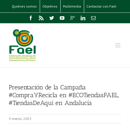
Quiénes somos
Objetivos
Multimedia
Contactar con Fael
Presentación de la Campaña
#CompraYRecicla en #ECOTiendasFAEL,
#TiendasDeAquí en Andalucía
3 marzo, 2023