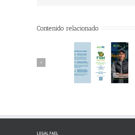
Contenido relacionado
FAEL/AAEL y
FAEL, Ecoasimelec
Fundación ECOTIC
Parque Joyero
Clima ponen en
Córdoba, colabora
marcha la 2ª edición
para fomentar la
del “Programa ECO-
recogida de RAE
INSTALADORES”
LEGAL FAEL