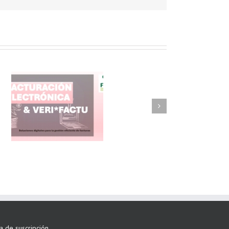
FAEL/AAEL y
ASWO IBÉRICA
siguen apostando
por su Colaboración
ta de suscripción