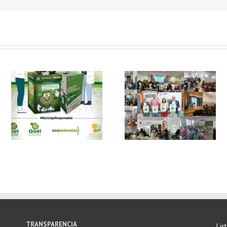
 y
FAEL, junto con
Ya disponible el
Ecoasimelec, visitan
vídeo Webinar
n
16 centros
«Facturación
educativos en
Electrónica vs
E
Andalucía a través
Verifactu»
de la campaña
“Educando en
Verde”
TRANSPARENCIA
Lis