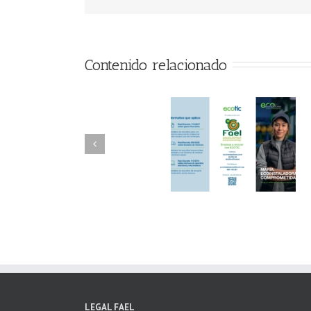
Contenido relacionado
FAEL/AAEL y
FAEL, Ecoasimelec
Fundación ECOTIC
Parque Joyero
Clima ponen en
Córdoba, colabora
marcha la 2ª edición
para fomentar la
del “Programa ECO-
recogida de RAE
INSTALADORES”
LEGAL FAEL