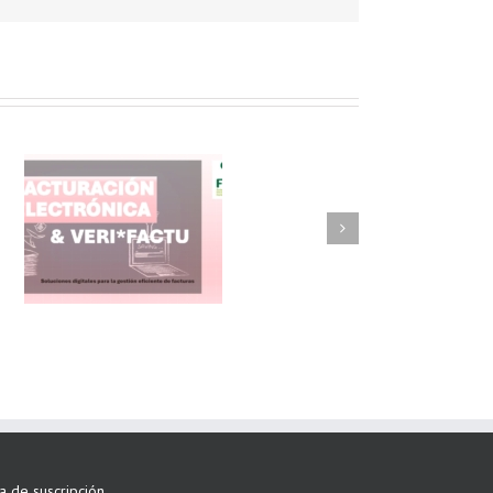
FAEL/AAEL y
ASWO IBÉRICA
siguen apostando
por su Colaboración
ta de suscripción