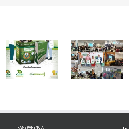
 y
FAEL, junto con
Ya disponible el
Ecoasimelec, visitan
vídeo Webinar
n
16 centros
«Facturación
educativos en
Electrónica vs
E
Andalucía a través
Verifactu»
de la campaña
“Educando en
Verde”
TRANSPARENCIA
Lis