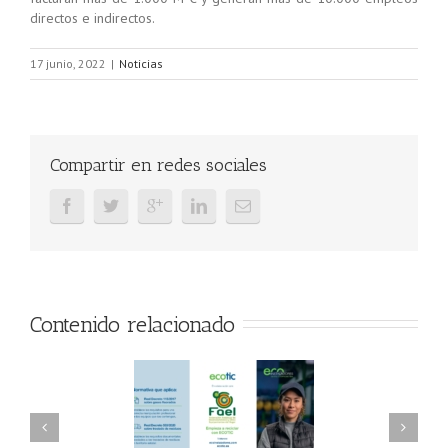
directos e indirectos.
17 junio, 2022
|
Noticias
Compartir en redes sociales
Contenido relacionado
AEL/AAEL y
FAEL, Ecoasimelec y