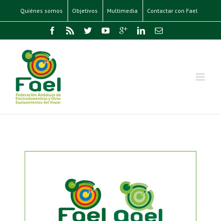
Quiénes somos
Objetivos
Multimedia
Contactar con Fael