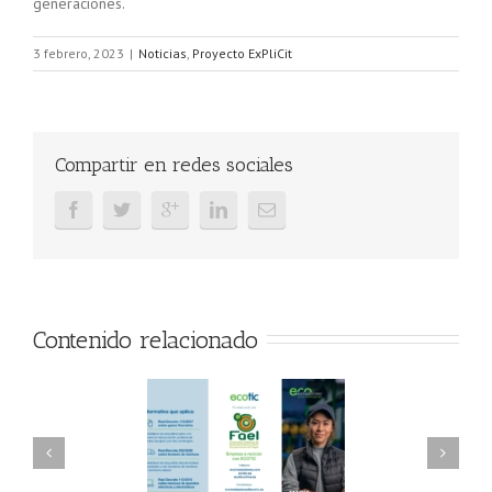
generaciones.
3 febrero, 2023
|
Noticias
,
Proyecto ExPliCit
Compartir en redes sociales
Contenido relacionado
AEL/AAEL y
FAEL, Ecoasimelec y
ndación ECOTIC
Parque Joyero