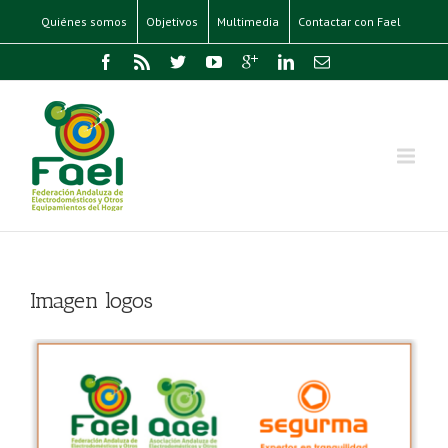
Quiénes somos
Objetivos
Multimedia
Contactar con Fael
Imagen logos