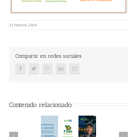
21 febrero, 2024
Compartir en redes sociales
Contenido relacionado
AEL/AAEL y
FAEL, Ecoasimelec y