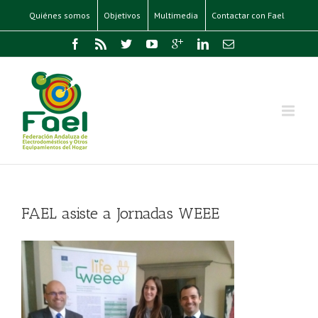
Quiénes somos
Objetivos
Multimedia
Contactar con Fael
FAEL asiste a Jornadas WEEE