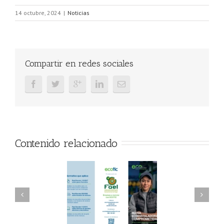
14 octubre, 2024
|
Noticias
Compartir en redes sociales
Contenido relacionado
AEL/AAEL y
FAEL, Ecoasimelec y
ndación ECOTIC
Parque Joyero
lima ponen en
Córdoba, colaboran