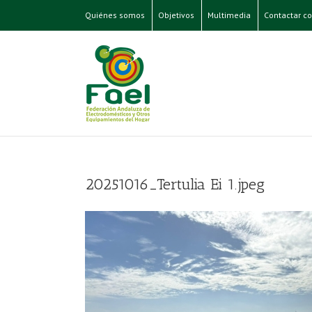
Quiénes somos
Objetivos
Multimedia
Contactar co
20251016_Tertulia Ei 1.jpeg