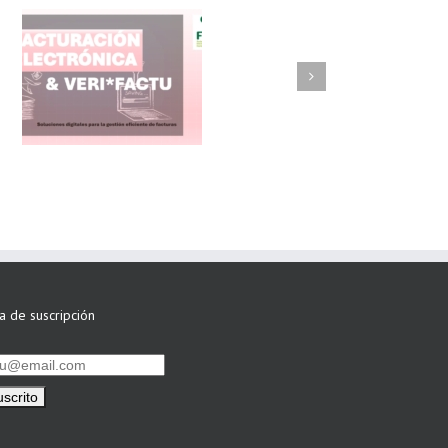
FAEL/AAEL y
ASWO IBÉRICA
siguen apostando
por su Colaboración
ta de suscripción