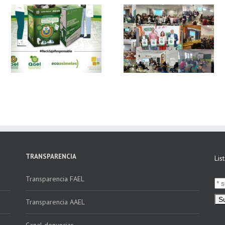
 y
FAEL, junto con
Ya disponible el
Ecoasimelec, visitan
vídeo Webinar
n
16 centros
«Facturación
educativos en
Electrónica vs
E
Andalucía a través
Verifactu»
de la campaña
“Educando en
Verde”
TRANSPARENCIA
Lis
Transparencia FAEL
Transparencia AAEL