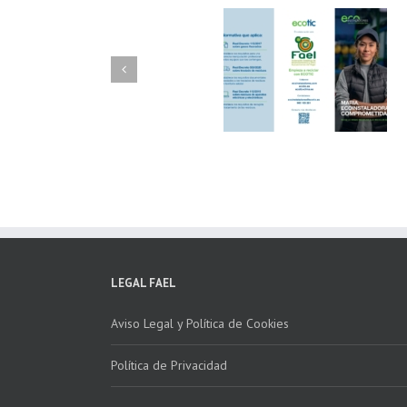
FAEL/AAEL y
FAEL, Ecoasimelec
Fundación ECOTIC
Parque Joyero
Clima ponen en
Córdoba, colabora
marcha la 2ª edición
para fomentar la
del “Programa ECO-
recogida de RAE
INSTALADORES”
LEGAL FAEL
Aviso Legal y Política de Cookies
Política de Privacidad