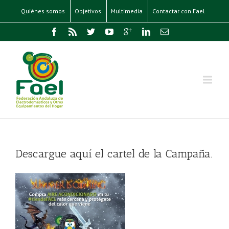
Quiénes somos
Objetivos
Multimedia
Contactar con Fael
Descargue aquí el cartel de la Campaña.