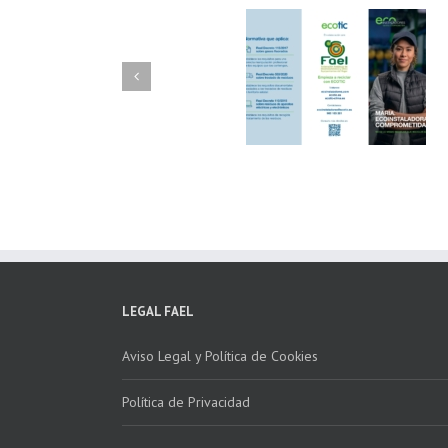
FAEL/AAEL y
FAEL, Ecoasimelec
Fundación ECOTIC
Parque Joyero
Clima ponen en
Córdoba, colabora
marcha la 2ª edición
para fomentar la
del “Programa ECO-
recogida de RAE
INSTALADORES”
LEGAL FAEL
Aviso Legal y Política de Cookies
Política de Privacidad