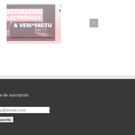
FAEL/AAEL y
ASWO IBÉRICA
siguen apostando
por su Colaboración
ta de suscripción