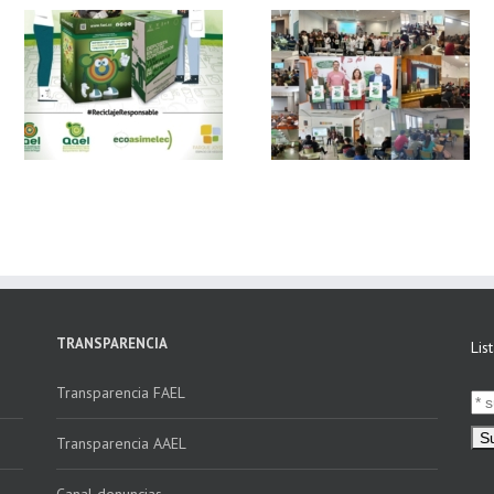
 y
FAEL, junto con
Ya disponible el
Ecoasimelec, visitan
vídeo Webinar
n
16 centros
«Facturación
educativos en
Electrónica vs
E
Andalucía a través
Verifactu»
de la campaña
“Educando en
Verde”
TRANSPARENCIA
Lis
Transparencia FAEL
Transparencia AAEL