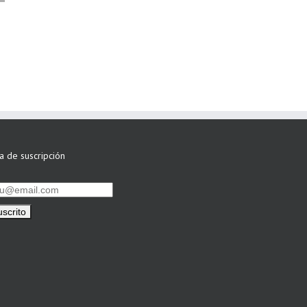
ASWO IBÉRICA
siguen apostando
por su Colaboración
ta de suscripción