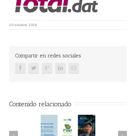
10 octubre, 2016
Compartir en redes sociales
Contenido relacionado
AEL/AAEL y
FAEL, Ecoasimelec y