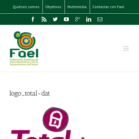
Quiénes somos
Objetivos
Multimedia
Contactar con Fael
logo_total-dat