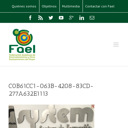
Quiénes somos
Objetivos
Multimedia
Contactar con Fael
C0B61CC1-063B-4208-83CD-
277A632E1113