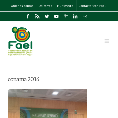
Quiénes somos
Objetivos
Multimedia
Contactar con Fael
conama2016