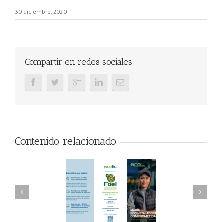
30 diciembre, 2020
Compartir en redes sociales
Contenido relacionado
AEL/AAEL y
FAEL, Ecoasimelec y
ndación ECOTIC
Parque Joyero
lima ponen en
Córdoba, colaboran