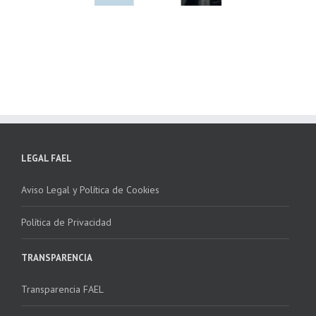
ha la 2ª edición
para fomentar la
 “Programa ECO-
recogida de RAEE
NSTALADORES”
LEGAL FAEL
Aviso Legal y Política de Cookies
Política de Privacidad
TRANSPARENCIA
Transparencia FAEL