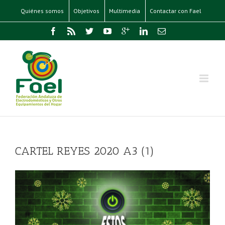
Quiénes somos
Objetivos
Multimedia
Contactar con Fael
CARTEL REYES 2020 A3 (1)