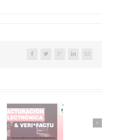
FAEL/AAEL y
ASWO IBÉRICA
siguen apostando