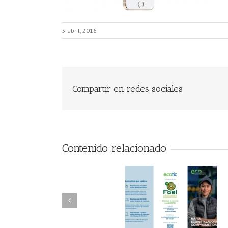
5 abril, 2016
Compartir en redes sociales
Contenido relacionado
FAEL/AAEL y
FAEL, Ecoasimelec
Fundación ECOTIC
Parque Joyero
Clima ponen en
Córdoba, colabora