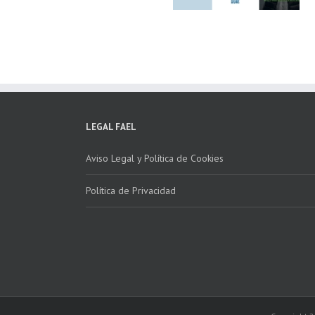
marcha la 2ª edición
para fomentar la
del “Programa ECO-
recogida de RAE
INSTALADORES”
LEGAL FAEL
Aviso Legal y Política de Cookies
Política de Privacidad