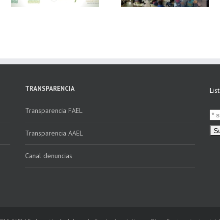
educativos en
Electrónica vs
E
Andalucía a través
Verifactu»
de la campaña
“Educando en
Verde”
TRANSPARENCIA
Lis
Transparencia FAEL
Transparencia AAEL
Canal denuncias