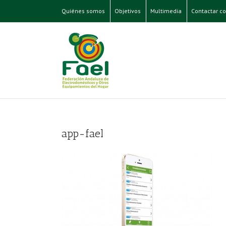
Quiénes somos
Objetivos
Multimedia
Contactar co
app-fael