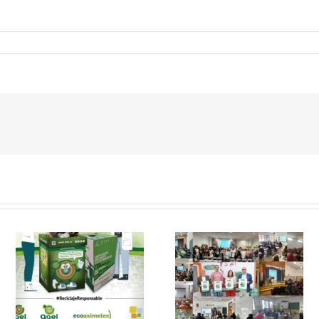
 y
FAEL, junto con
Ya disponible el
Ecoasimelec, visitan
vídeo Webinar
n
16 centros
«Facturación