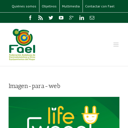
Quiénes somos
Objetivos
Multimedia
Contactar con Fael
Imagen-para-web