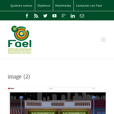
Quiénes somos
Objetivos
Multimedia
Contactar con Fael
image (2)