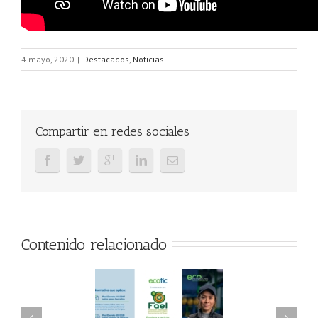
4 mayo, 2020
|
Destacados
,
Noticias
Compartir en redes sociales
Contenido relacionado
AEL/AAEL y
FAEL, Ecoasimelec y