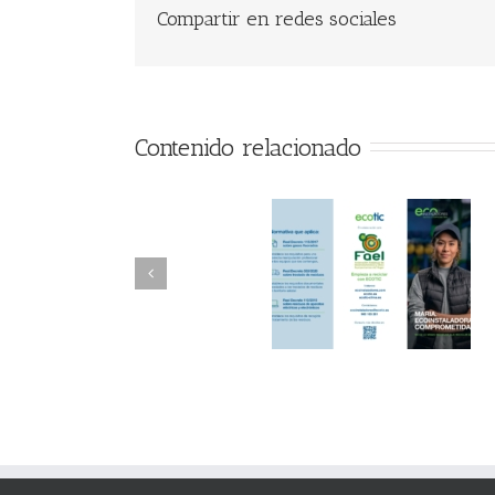
Compartir en redes sociales
Contenido relacionado
FAEL/AAEL y
FAEL, Ecoasimelec
Fundación ECOTIC
Parque Joyero
Clima ponen en
Córdoba, colabora
marcha la 2ª edición
para fomentar la
del “Programa ECO-
recogida de RAE
INSTALADORES”