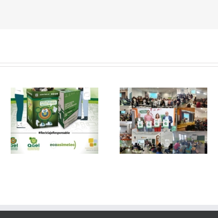
 y
FAEL, junto con
Ya disponible el
Ecoasimelec, visitan
vídeo Webinar
n
16 centros
«Facturación
educativos en
Electrónica vs
E
Andalucía a través
Verifactu»
de la campaña
“Educando en
Verde”