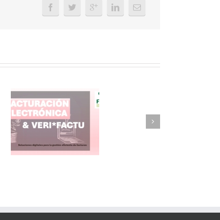
FAEL/AAEL y
ASWO IBÉRICA
siguen apostando
por su Colaboración