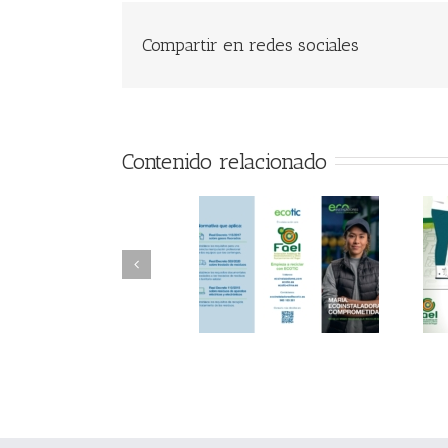
Compartir en redes sociales
Contenido relacionado
FAEL/AAEL y
FAEL, Ecoasimelec y
Fundación ECOTIC
Parque Joyero
Clima ponen en
Córdoba, colaboran
marcha la 2ª edición
para fomentar la
del “Programa ECO-
recogida de RAEE
INSTALADORES”