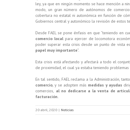
ley, ya que en ningún momento se hace mención a ni
modo, un gran número de autónomos de comercio e
cobertura no estatal ni autonómica en función de cóm
Gobiernos central y autonómico la revisión de estos t
Desde FAEL se pone énfasis en que “teniendo en cuen
comercio local
para ejercer de locomotora económic
poder superar esta crisis desde un punto de vista 
papel muy importante
”.
Esta crisis está afectando y afectará a todo el conju
de proximidad, el cual ya estaba teniendo problemas c
En tal sentido, FAEL reclama a la Administración, ta
comercio
, y se adopten más
medidas y ayudas
diri
comercios,
al no dedicarse a la venta de artícul
facturación.
20 abril, 2020
|
Noticias