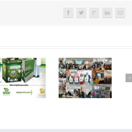
FAEL, junto con
Ya disponible el
Ecoasimelec, visitan
vídeo Webinar
16 centros
«Facturación
educativos en
Electrónica vs
Andalucía a través
Verifactu»
de la campaña
“Educando en