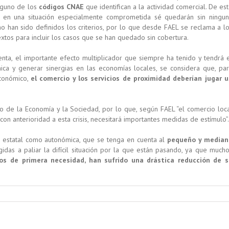
nguno de los
códigos CNAE
que identifican a la actividad comercial. De es
n una situación especialmente comprometida sé quedarán sin ningu
o han sido definidos los criterios, por lo que desde FAEL se reclama a l
extos para incluir los casos que se han quedado sin cobertura.
ta, el importante efecto multiplicador que siempre ha tenido y tendrá 
a y generar sinergias en las economías locales, se considera que, pa
económico,
el comercio y los servicios de proximidad deberían jugar 
nto de la Economía y la Sociedad, por lo que, según FAEL “el comercio loc
on anterioridad a esta crisis, necesitará importantes medidas de estímulo”.
nto estatal como autonómica, que se tenga en cuenta al
pequeño y median
gidas a paliar la difícil situación por la que están pasando, ya que much
os de primera necesidad, han sufrido una drástica reducción de s