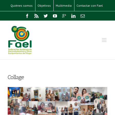
Quiénes somos
Objetivos
Multimedia
Contactar con Fael
Collage