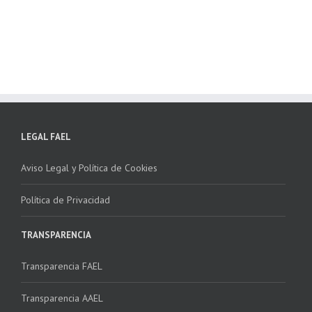
 “Programa ECO-
recogida de RAEE
NSTALADORES”
LEGAL FAEL
Aviso Legal y Política de Cookies
Política de Privacidad
TRANSPARENCIA
Transparencia FAEL
Transparencia AAEL