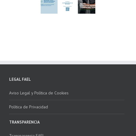
ndación ECOTIC
Parque Joyero
lima ponen en
Córdoba, colaboran
ha la 2ª edición
para fomentar la
 “Programa ECO-
recogida de RAEE
NSTALADORES”
LEGAL FAEL
Aviso Legal y Política de Cookies
Política de Privacidad
TRANSPARENCIA
Transparencia FAEL