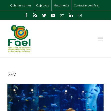
Quiénes somos
Objetivos
Multimedia
Contactar con Fael
297