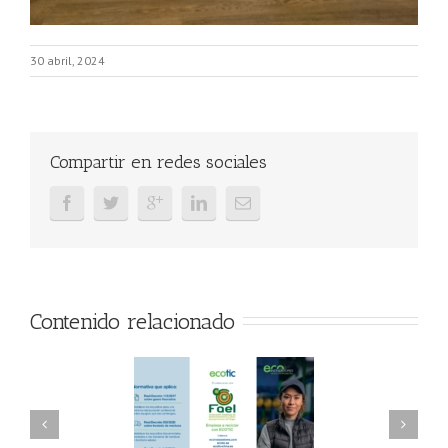
30 abril, 2024
Compartir en redes sociales
Contenido relacionado
AEL/AAEL y
FAEL, Ecoasimelec y