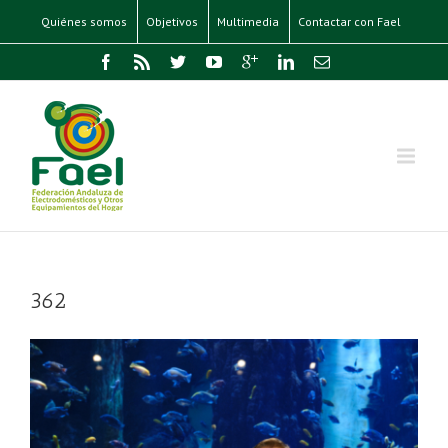
Quiénes somos
Objetivos
Multimedia
Contactar con Fael
362