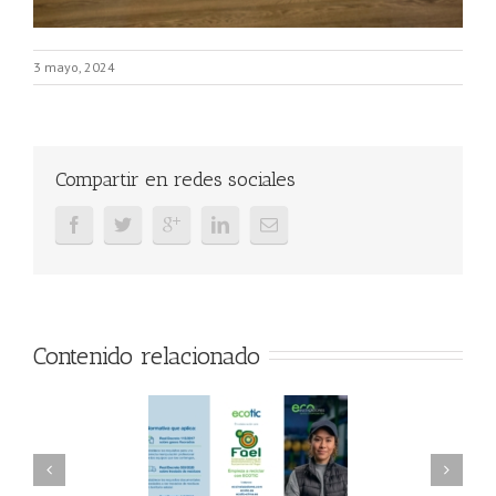
3 mayo, 2024
Compartir en redes sociales
Contenido relacionado
AEL/AAEL y
FAEL, Ecoasimelec y