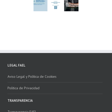
ndación ECOTIC
Parque Joyero
lima ponen en
Córdoba, colaboran
ha la 2ª edición
para fomentar la
 “Programa ECO-
recogida de RAEE
NSTALADORES”
LEGAL FAEL
Aviso Legal y Política de Cookies
Política de Privacidad
TRANSPARENCIA
Transparencia FAEL