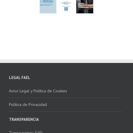
ndación ECOTIC
Parque Joyero
lima ponen en
Córdoba, colaboran
ha la 2ª edición
para fomentar la
 “Programa ECO-
recogida de RAEE
NSTALADORES”
LEGAL FAEL
Aviso Legal y Política de Cookies
Política de Privacidad
TRANSPARENCIA
Transparencia FAEL