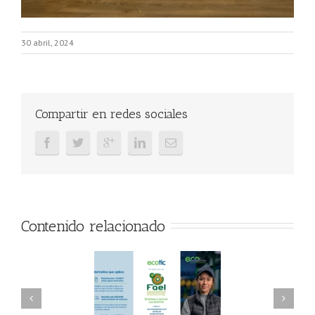
30 abril, 2024
Compartir en redes sociales
Contenido relacionado
AEL/AAEL y
FAEL, Ecoasimelec y