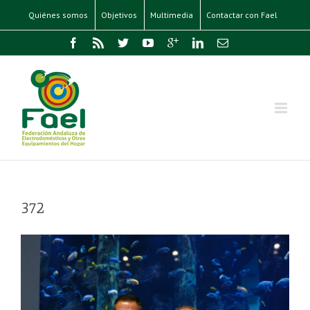
Quiénes somos
Objetivos
Multimedia
Contactar con Fael
372