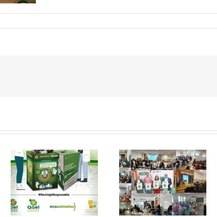
 y
FAEL, junto con
Ya disponible el
Ecoasimelec, visitan
vídeo Webinar
n
16 centros
«Facturación