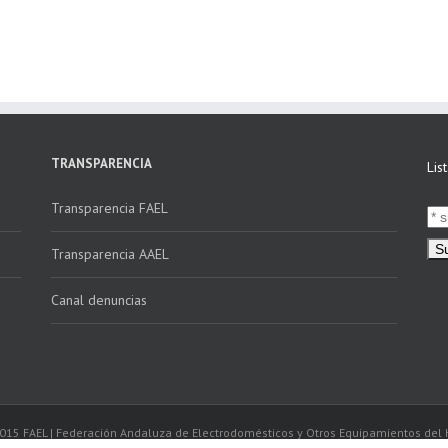
educativos en
Electrónica vs
E
Andalucía a través
Verifactu»
de la campaña
“Educando en
Verde”
TRANSPARENCIA
Lis
Transparencia FAEL
Transparencia AAEL
Canal denuncias
2015 FAEL | Federación Andaluza de Electrodomésticos y Otros Equipamientos del 