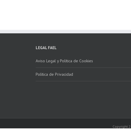
marcha la 2ª edición
para fomentar la
del “Programa ECO-
recogida de RAE
INSTALADORES”
LEGAL FAEL
Aviso Legal y Política de Cookies
Política de Privacidad
Copyright 