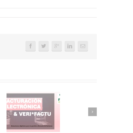
FAEL/AAEL y
ASWO IBÉRICA
siguen apostando