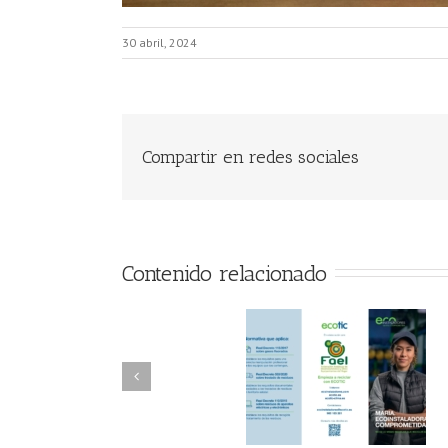
30 abril, 2024
Compartir en redes sociales
Contenido relacionado
FAEL/AAEL y
FAEL, Ecoasimelec
Fundación ECOTIC
Parque Joyero
Clima ponen en
Córdoba, colabora