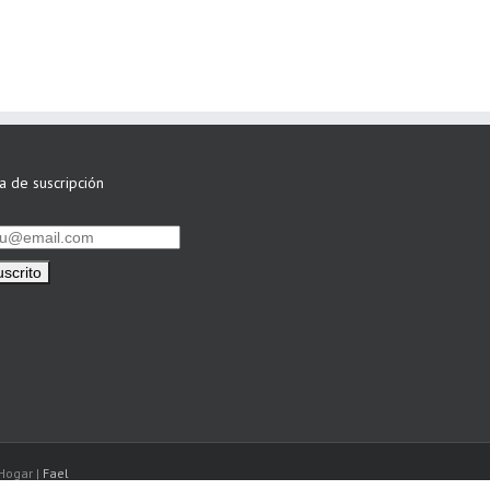
por su Colaboración
ta de suscripción
Hogar |
Fael