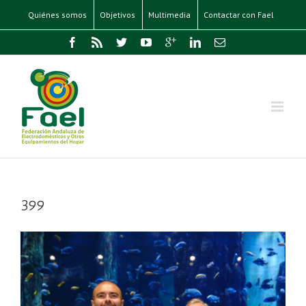
Quiénes somos
Objetivos
Multimedia
Contactar con Fael
399