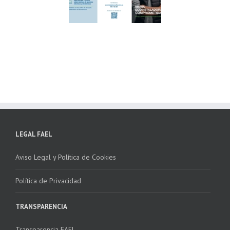
ndación ECOTIC
Parque Joyero
lima ponen en
Córdoba, colaboran
ha la 2ª edición
para fomentar la
 “Programa ECO-
recogida de RAEE
NSTALADORES”
LEGAL FAEL
Aviso Legal y Política de Cookies
Política de Privacidad
TRANSPARENCIA
Transparencia FAEL