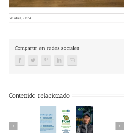
30 abril, 2024
Compartir en redes sociales
Contenido relacionado
AEL/AAEL y
FAEL, Ecoasimelec y