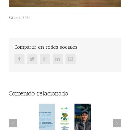
30 abril, 2024
Compartir en redes sociales
Contenido relacionado
AEL/AAEL y
FAEL, Ecoasimelec y