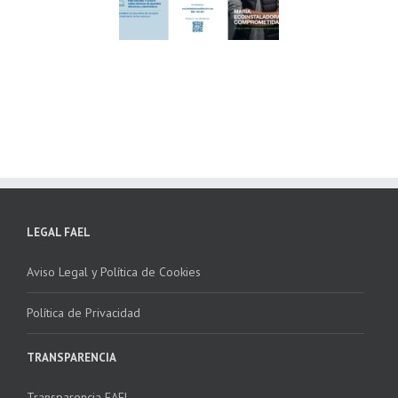
ndación ECOTIC
Parque Joyero
lima ponen en
Córdoba, colaboran
ha la 2ª edición
para fomentar la
 “Programa ECO-
recogida de RAEE
NSTALADORES”
LEGAL FAEL
Aviso Legal y Política de Cookies
Política de Privacidad
TRANSPARENCIA
Transparencia FAEL