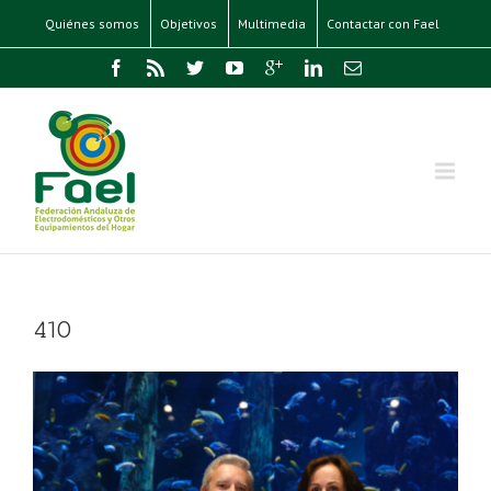
Quiénes somos
Objetivos
Multimedia
Contactar con Fael
410