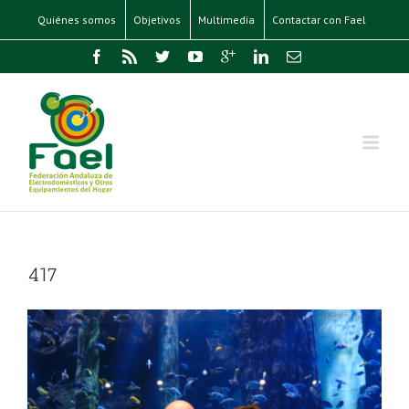
Quiénes somos
Objetivos
Multimedia
Contactar con Fael
417