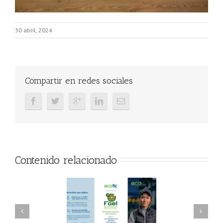
30 abril, 2024
Compartir en redes sociales
Contenido relacionado
AEL/AAEL y
FAEL, Ecoasimelec y