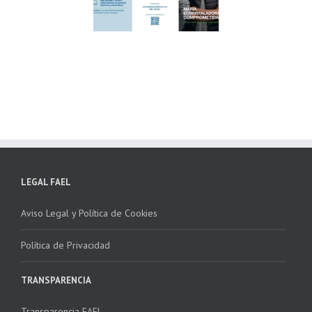
ndación ECOTIC
Parque Joyero
lima ponen en
Córdoba, colaboran
ha la 2ª edición
para fomentar la
 “Programa ECO-
recogida de RAEE
NSTALADORES”
LEGAL FAEL
Aviso Legal y Política de Cookies
Política de Privacidad
TRANSPARENCIA
Transparencia FAEL