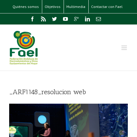
Quiénes somos
Objetivos
Multimedia
Contactar con Fael
_ARF1148_resolucion web